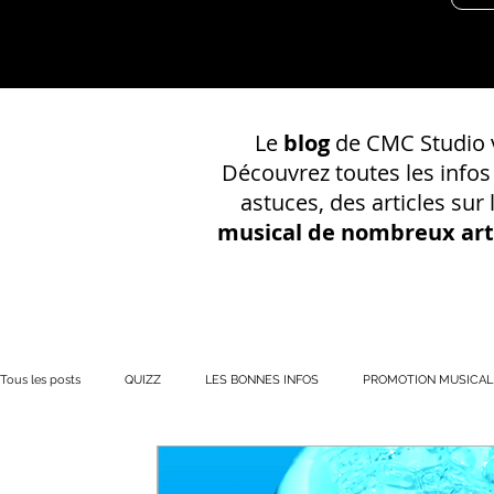
Le
blog
de CMC Studio v
Découvrez toutes les info
astuces, des articles sur
musical de nombreux art
Tous les posts
QUIZZ
LES BONNES INFOS
PROMOTION MUSICAL
PRÉSENCE EN LIGNE
Votre communauté
CONSEILS SUR UN EN