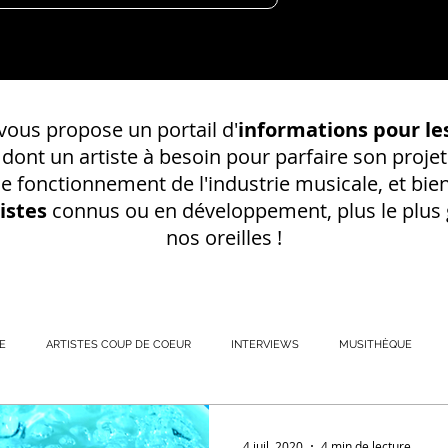
ous propose un portail d'
informations pour les
s dont un
artiste à besoin pour parfaire son projet
 le fonctionnement de l'industrie musicale, et bien
istes
connus ou en développement, plus le plus g
nos oreilles !
E
ARTISTES COUP DE COEUR
INTERVIEWS
MUSITHÈQUE
REGISTREMENT EN S
4 juil. 2020
4 min de lecture