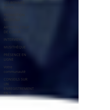
LES BONNES
INFOS
PROMOTION
MUSICALE
ARTISTES COUP
DE COEUR
INTERVIEWS
MUSITHÈQUE
PRÉSENCE EN
LIGNE
Votre
communauté
CONSEILS SUR
UN
ENREGISTREMENT
EN S