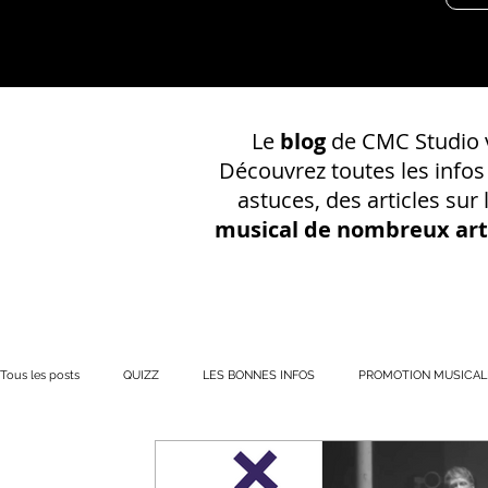
Le
blog
de CMC Studio v
Découvrez toutes les info
astuces, des articles sur
musical de nombreux art
Tous les posts
QUIZZ
LES BONNES INFOS
PROMOTION MUSICAL
PRÉSENCE EN LIGNE
Votre communauté
CONSEILS SUR UN EN