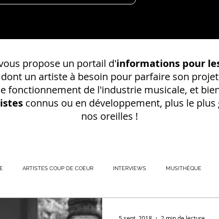
ous propose un portail d'
informations pour les
s dont un
artiste à besoin pour parfaire son projet
 le fonctionnement de l'industrie musicale, et bien
istes
connus ou en développement, plus le plus g
nos oreilles !
E
ARTISTES COUP DE COEUR
INTERVIEWS
MUSITHÈQUE
REGISTREMENT EN S
5 sept. 2018
2 min de lecture