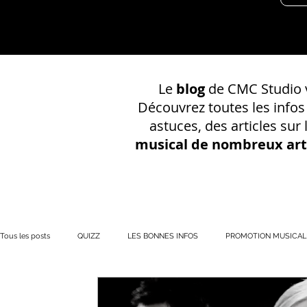
Le
blog
de CMC Studio v
Découvrez toutes les info
astuces, des articles sur
musical de nombreux art
Tous les posts
QUIZZ
LES BONNES INFOS
PROMOTION MUSICAL
PRÉSENCE EN LIGNE
Votre communauté
CONSEILS SUR UN EN