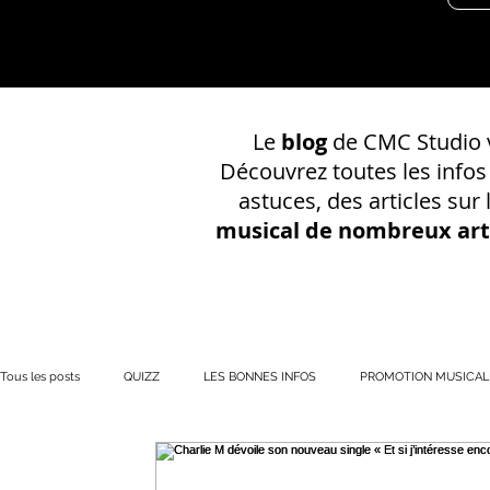
Le
blog
de CMC Studio v
Découvrez toutes les info
astuces, des articles sur
musical de nombreux art
Tous les posts
QUIZZ
LES BONNES INFOS
PROMOTION MUSICAL
PRÉSENCE EN LIGNE
Votre communauté
CONSEILS SUR UN EN