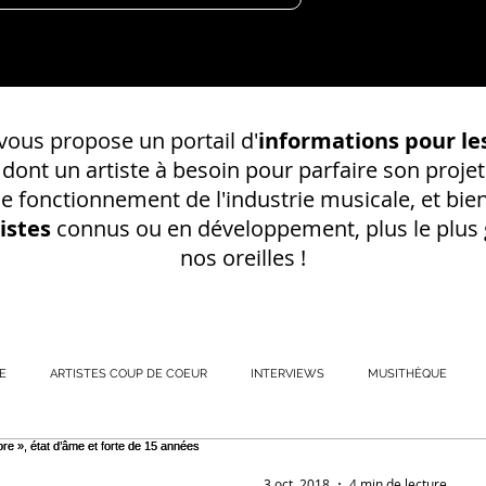
ous propose un portail d'
informations pour les
s dont un
artiste à besoin pour parfaire son projet
 le fonctionnement de l'industrie musicale, et bien
istes
connus ou en développement, plus le plus g
nos oreilles !
E
ARTISTES COUP DE COEUR
INTERVIEWS
MUSITHÈQUE
REGISTREMENT EN S
3 oct. 2018
4 min de lecture