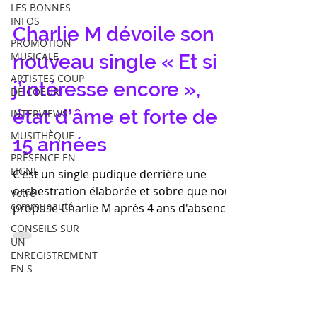
LES BONNES
INFOS
Charlie M dévoile son
PROMOTION
MUSICALE
nouveau single « Et si
ARTISTES COUP
j’intéresse encore »,
DE COEUR
état d’âme et forte de
INTERVIEWS
MUSITHÈQUE
15 années
PRÉSENCE EN
LIGNE
C'est un single pudique derrière une
orchestration élaborée et sobre que nous
Votre
communauté
propose Charlie M après 4 ans d'absence
avec son dernier...
CONSEILS SUR
UN
ENREGISTREMENT
EN S