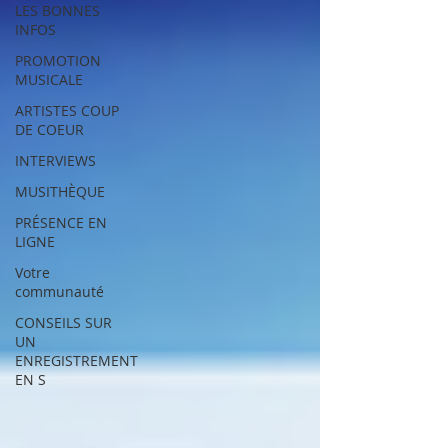
LES BONNES
INFOS
PROMOTION
MUSICALE
ARTISTES COUP
DE COEUR
INTERVIEWS
MUSITHÈQUE
PRÉSENCE EN
LIGNE
Votre
communauté
CONSEILS SUR
UN
ENREGISTREMENT
EN S