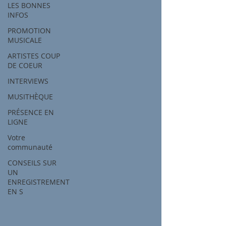
LES BONNES
INFOS
PROMOTION
MUSICALE
ARTISTES COUP
DE COEUR
INTERVIEWS
MUSITHÈQUE
PRÉSENCE EN
LIGNE
Votre
communauté
CONSEILS SUR
UN
ENREGISTREMENT
EN S