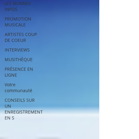
LES BONNES
INFOS
PROMOTION
MUSICALE
ARTISTES COUP
DE COEUR
INTERVIEWS
MUSITHÈQUE
PRÉSENCE EN
LIGNE
Votre
communauté
CONSEILS SUR
UN
ENREGISTREMENT
EN S