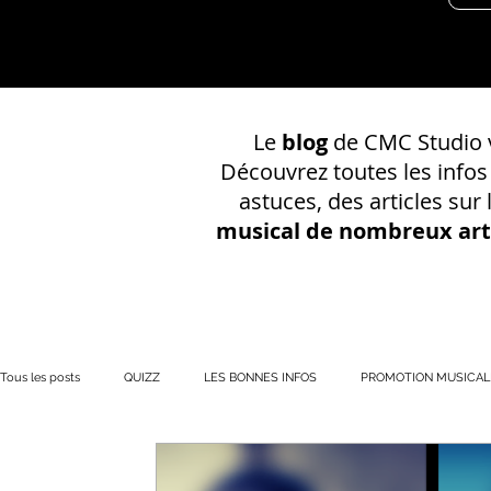
Le
blog
de CMC Studio v
Découvrez toutes les info
astuces, des articles sur
musical de nombreux art
Tous les posts
QUIZZ
LES BONNES INFOS
PROMOTION MUSICAL
PRÉSENCE EN LIGNE
Votre communauté
CONSEILS SUR UN EN