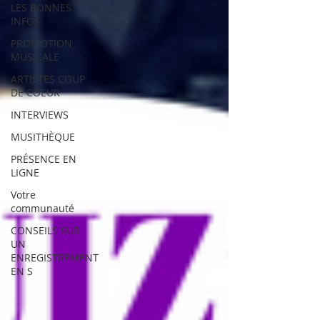
LES BONNES
INFOS
PROMOTION
MUSICALE
ARTISTES COUP
DE COEUR
INTERVIEWS
MUSITHÈQUE
PRÉSENCE EN
LIGNE
Votre
communauté
CONSEILS SUR
UN
ENREGISTREMENT
EN S