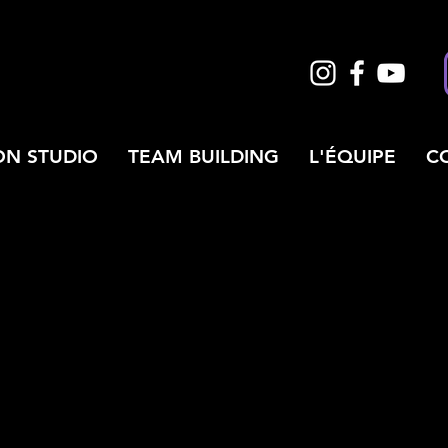
ON STUDIO
TEAM BUILDING
L'ÉQUIPE
C
ARTISTES COUP DE COEUR
INTERVIEWS
MUSITHÈQUE
EMENT EN S
p "T’as pas idée"