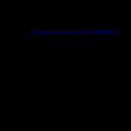
du fun
" :
https://www.youtube.com/watch?v=91nCz06DJO4&t=59s