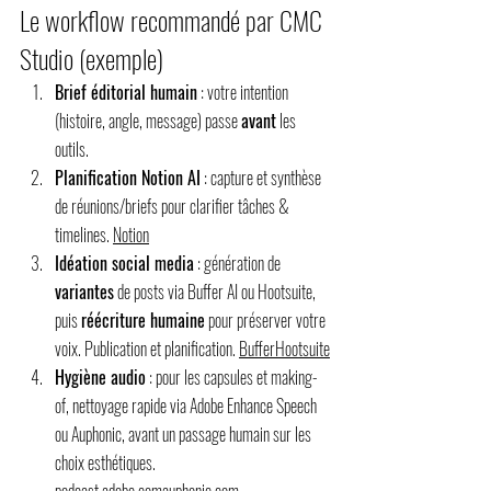
Le workflow recommandé par CMC 
Studio (exemple)
Brief éditorial humain
 : votre intention 
(histoire, angle, message) passe 
avant
 les 
outils.
Planification Notion AI
 : capture et synthèse 
de réunions/briefs pour clarifier tâches & 
timelines. 
Notion
Idéation social media
 : génération de 
variantes
 de posts via Buffer AI ou Hootsuite, 
puis 
réécriture humaine
 pour préserver votre 
voix. Publication et planification. 
Buffer
Hootsuite
Hygiène audio
 : pour les capsules et making-
of, nettoyage rapide via Adobe Enhance Speech 
ou Auphonic, avant un passage humain sur les 
choix esthétiques. 
podcast.adobe.comauphonic.com