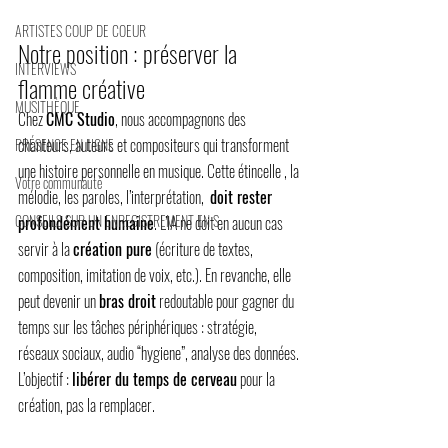
ARTISTES COUP DE COEUR
Notre position : préserver la 
INTERVIEWS
flamme créative
MUSITHÈQUE
Chez 
CMC Studio
, nous accompagnons des 
chanteurs, auteurs et compositeurs qui transforment 
PRÉSENCE EN LIGNE
une histoire personnelle en musique. Cette étincelle , la 
Votre communauté
mélodie, les paroles, l’interprétation,  
doit rester 
CONSEILS SUR UN ENREGISTREMENT EN S
profondément humaine
. L’IA ne doit en aucun cas 
servir à la 
création pure
 (écriture de textes, 
composition, imitation de voix, etc.). En revanche, elle 
peut devenir un 
bras droit
 redoutable pour gagner du 
temps sur les tâches périphériques : stratégie, 
réseaux sociaux, audio “hygiene”, analyse des données. 
L’objectif : 
libérer du temps de cerveau
 pour la 
création, pas la remplacer.