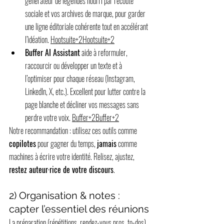
générateur de légendes nourri par l’écoute 
sociale et vos archives de marque, pour garder 
une ligne éditoriale cohérente tout en accélérant 
l’idéation. 
Hootsuite+2Hootsuite+2
Buffer AI Assistant
 aide à reformuler, 
raccourcir ou développer un texte et à 
l’optimiser pour chaque réseau (Instagram, 
LinkedIn, X, etc.). Excellent pour lutter contre la 
page blanche et décliner vos messages sans 
perdre votre voix. 
Buffer+2Buffer+2
Notre recommandation : utilisez ces outils comme 
copilotes
 pour gagner du temps, 
jamais
 comme 
machines à écrire votre identité. Relisez, ajustez, 
restez auteur·rice de votre discours
.
2) Organisation & notes : 
capter l’essentiel des réunions
La préparation (répétitions, rendez-vous pros, to-dos) 