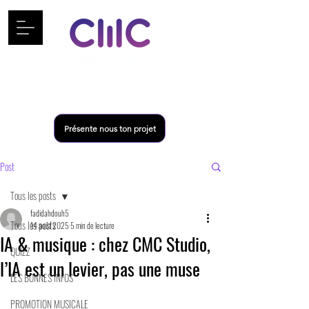
Présente nous ton projet
Post
Tous les posts
fadidahdouh5
Tous les posts
14 août 2025
5 min de lecture
IA & musique : chez CMC Studio,
QUIZZ
l’IA est un levier, pas une muse
LES BONNES INFOS
PROMOTION MUSICALE