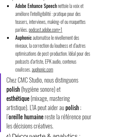
Adobe Enhance Speech
 nettoie la voix et 
améliore l’intelligibilité : pratique pour des 
teasers, interviews, making-of ou maquettes 
parlées. 
podcast.adobe.com
+1
Auphonic
 automatise le nivellement des 
niveaux, la correction du loudness et d’autres 
optimisations de post-production. Idéal pour des 
podcasts d’artiste, EPK audio, contenus 
coulisses. 
auphonic.com
Chez CMC Studio, nous distinguons 
polish
 (hygiène sonore) et 
esthétique
 (mixage, mastering 
artistique). L’IA peut aider au 
polish
 ; 
l’
oreille humaine
 reste la référence pour 
les décisions créatives.
4) Découverte & analytics : 