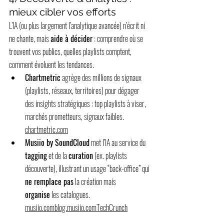
mieux cibler vos efforts
L’IA (ou plus largement l’analytique avancée) n’écrit ni 
ne chante, mais 
aide à décider
 : comprendre où se 
trouvent vos publics, quelles playlists comptent, 
comment évoluent les tendances.
Chartmetric
 agrège des millions de signaux 
(playlists, réseaux, territoires) pour dégager 
des insights stratégiques : top playlists à viser, 
marchés prometteurs, signaux faibles. 
chartmetric.com
Musiio by SoundCloud
 met l’IA au service du 
tagging
 et de la 
curation
 (ex. playlists 
découverte), illustrant un usage “back-office” qui 
ne remplace pas
 la création mais 
organise
 les catalogues. 
musiio.com
blog.musiio.com
TechCrunch