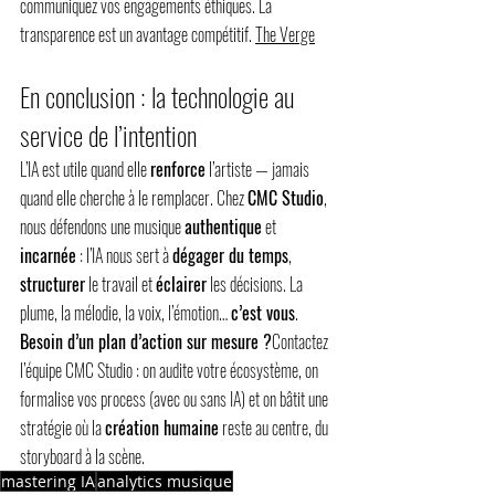
communiquez vos engagements éthiques. La 
transparence est un avantage compétitif. 
The Verge
En conclusion : la technologie au 
service de l’intention
L’IA est utile quand elle 
renforce
 l’artiste — jamais 
quand elle cherche à le remplacer. Chez 
CMC Studio
, 
nous défendons une musique 
authentique
 et 
incarnée
 : l’IA nous sert à 
dégager du temps
, 
structurer
 le travail et 
éclairer
 les décisions. La 
plume, la mélodie, la voix, l’émotion… 
c’est vous
.
Besoin d’un plan d’action sur mesure ?
Contactez 
l’équipe CMC Studio : on audite votre écosystème, on 
formalise vos process (avec ou sans IA) et on bâtit une 
stratégie où la 
création humaine
 reste au centre, du 
storyboard à la scène.
mastering IA
analytics musique