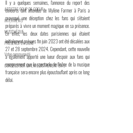
Il y a quelques semaines, l'annonce du report des 
ARTISTES COUP DE COEUR
concerts tant attendus de Mylène Farmer à Paris a 
provoqué une déception chez les fans qui s'étaient 
INTERVIEWS
préparés à vivre un moment magique en sa présence. 
MUSITHÈQUE
En effet, les deux dates parisiennes qui étaient 
initialement prévues fin juin 2023 ont été décalées aux 
PRÉSENCE EN LIGNE
27 et 28 septembre 2024. Cependant, cette nouvelle 
Votre communauté
a également apporté une lueur d'espoir aux fans qui 
comprennent que le spectacle de l'icône de la musique 
CONSEILS SUR UN ENREGISTREMENT EN S
française sera encore plus époustouflant après ce long 
délai.