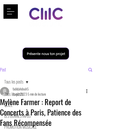
Présente nous ton projet
Post
Tous les posts
fadidahdouh5
Tous les posts
1 août 2023
5 min de lecture
Mylène Farmer : Report de
QUIZZ
Concerts à Paris, Patience des
LES BONNES INFOS
Fans Récompensée
PROMOTION MUSICALE