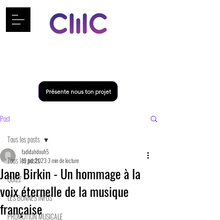
Présente nous ton projet
Post
Tous les posts
fadidahdouh5
Tous les posts
19 juil. 2023
3 min de lecture
Jane Birkin - Un hommage à la
QUIZZ
voix éternelle de la musique
LES BONNES INFOS
française
PROMOTION MUSICALE