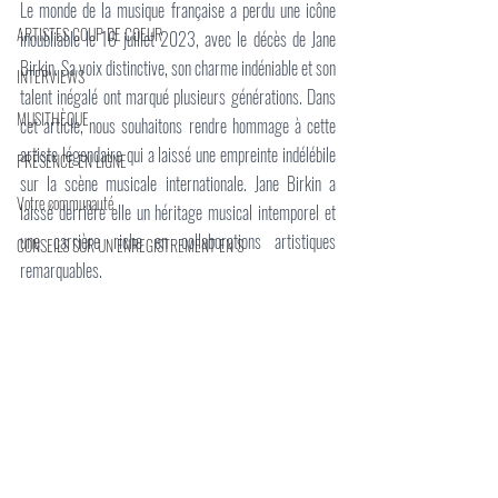
Le monde de la musique française a perdu une icône 
ARTISTES COUP DE COEUR
inoubliable le 16 juillet 2023, avec le décès de Jane 
Birkin. Sa voix distinctive, son charme indéniable et son 
INTERVIEWS
talent inégalé ont marqué plusieurs générations. Dans 
MUSITHÈQUE
cet article, nous souhaitons rendre hommage à cette 
artiste légendaire qui a laissé une empreinte indélébile 
PRÉSENCE EN LIGNE
sur la scène musicale internationale. Jane Birkin a 
Votre communauté
laissé derrière elle un héritage musical intemporel et 
une carrière riche en collaborations artistiques 
CONSEILS SUR UN ENREGISTREMENT EN S
remarquables.